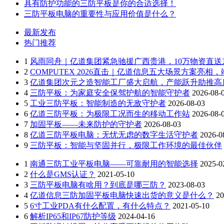
具有防护功能的三防平板是你的合适选择！
三防平板电脑的重要性与应用价值是什么？
最新发布
热门推荐
1
风雨同舟｜亿道集团紧急驰援广西贵港，10万物资直送
2
COMPUTEX 2026直击｜亿道信息五大场景方案亮相
3
亿道集团次元之造智能工厂盛大启航，产能跃升助推高
4
三防平板：为家庭安全保驾护航的智能守护者
2026-08-
5
工业三防平板：智能制造的无敌守护者
2026-08-03
6
亿道三防平板：为极限工况而生的移动工作站
2026-08-
7
加固平板——未来防护的守护者
2026-08-03
8
亿道三防平板电脑：无忧无虑的数字生活守护者
2026-0
9
三防平板：智能与坚固并行，极限工作环境的最佳伙伴
1
南通三防工业平板电脑——可靠耐用的智能选择
2025-0
2
什么是GMS认证？
2021-05-10
3
三防平板电脑有啥用？到底是哪三防？
2023-08-03
4
亿道信息三防加固平板电脑快速出货的意义是什么？
20
5
6寸工业PDA有什么配置，有什么特点？
2021-05-10
6
解析IP65和IP67防护等级
2024-04-16