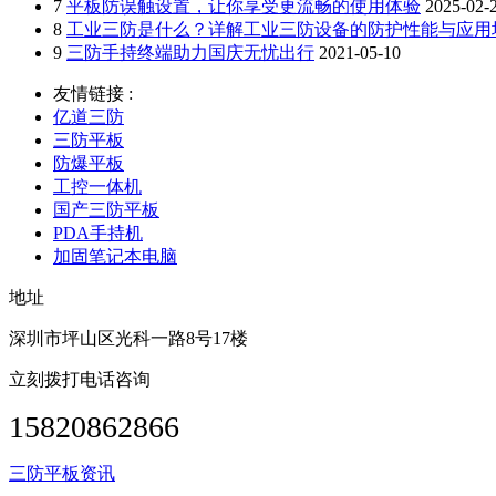
7
平板防误触设置，让你享受更流畅的使用体验
2025-02-
8
工业三防是什么？详解工业三防设备的防护性能与应用
9
三防手持终端助力国庆无忧出行
2021-05-10
友情链接 :
亿道三防
三防平板
防爆平板
工控一体机
国产三防平板
PDA手持机
加固笔记本电脑
地址
深圳市坪山区光科一路8号17楼
立刻拨打电话咨询
15820862866
三防平板资讯